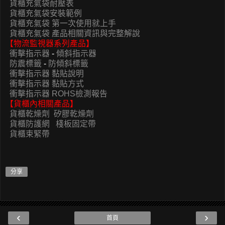
貨櫃充氣袋耐壓表
貨櫃充氣袋安裝範例
貨櫃充氣袋 第一次使用就上手
貨櫃充氣袋 產品相關資訊與完整解說
【物流監視器系列產品】
衝擊指示器
-
傾斜指示器
防震標籤
-
防傾斜標籤
衝擊指示器 黏貼說明
衝擊指示器 黏貼方式
衝擊指示器 ROHS檢測報告
【貨櫃內相關產品】
貨櫃乾燥劑
矽膠乾燥劑
貨櫃防護網
棧板固定帶
貨櫃束緊帶
分享
‹
›
首頁