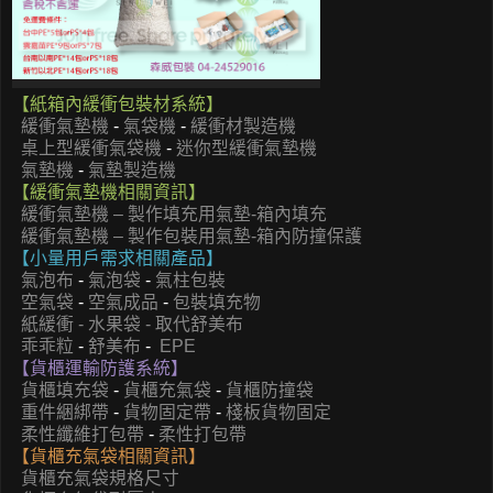
【紙箱內緩衝包裝材系統】
緩衝氣墊機
-
氣袋機
-
緩衝材製造機
桌上型緩衝氣袋機
-
迷你型緩衝氣墊機
氣墊機
-
氣墊製造機
【緩衝氣墊機相關資訊】
緩衝氣墊機 – 製作填充用氣墊-箱內填充
緩衝氣墊機 – 製作包裝用氣墊-箱內防撞保護
【小量用戶需求相關產品】
氣泡布
-
氣泡袋
-
氣柱包裝
空氣袋
-
空氣成品
-
包裝填充物
紙緩衝 - 水果袋 - 取代舒美布
乖乖粒
-
舒美布
-
EPE
【貨櫃運輸防護系統】
貨櫃填充袋
-
貨櫃充氣袋
-
貨櫃防撞袋
重件綑綁帶
-
貨物固定帶
-
棧板貨物固定
柔性纖維打包帶
-
柔性打包帶
【貨櫃充氣袋相關資訊】
貨櫃充氣袋規格尺寸