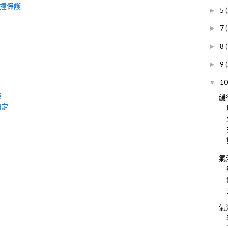
防撞保護
5
►
7
►
8
►
9
►
1
▼
袋
緩
固定
氣
氣