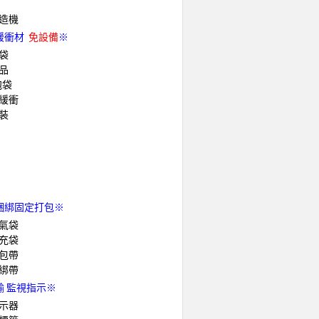
造機
緩衝材
免設備
※
袋
品
泡袋
緩衝
裝
綑綁固定打包※
氣袋
充袋
包帶
綁帶
輸 監視指示※
示器