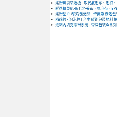
緩衝氣袋製造機 - 取代氣泡布、泡棉、
緩衝蜂巢紙-取代舒美布、氣泡布、EP
緩衝墊 PU現場發泡袋 - 聚氨酯 發泡包
乖乖粒 - 泡泡粒 | 台中 緩衝包裝材料
紙箱內填充緩衝系統 - 森威包裝全系