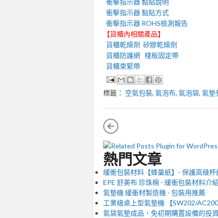
衝擊指示器 黏貼說明
衝擊指示器 黏貼方式
衝擊指示器 ROHS檢測報告
【貨櫃內相關產品】
貨櫃乾燥劑
矽膠乾燥劑
貨櫃防護網
棧板固定帶
貨櫃束緊帶
標籤：
空氣包裝
,
氣泡布
,
氣泡袋
,
氣墊
熱門文章
緩衝包裝材料【蜂巢紙】- 保護高級杯
EPE 舒美布 珍珠棉 - 緩衝包裝材料介
氣墊機 緩衝材製造機 - 包裝用推薦
工業級桌上型氣墊機 【SW202/AC20
氣袋氣墊成品，免初期購置設備的投