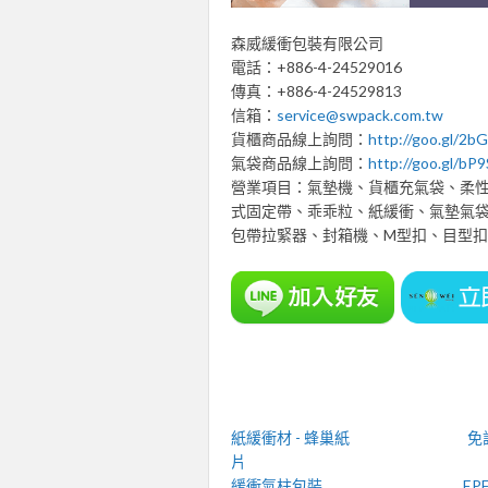
森威緩衝包裝有限公司
電話：+886-4-24529016
傳真：+886-4-24529813
信箱：
service@swpack.com.tw
貨櫃商品線上詢問：
http://goo.gl/2b
氣袋商品線上詢問：
http://goo.gl/bP
營業項目：氣墊機、貨櫃充氣袋、柔
式固定帶、乖乖粒、紙緩衝、氣墊氣袋
包帶拉緊器、封箱機、M型扣、目型扣
紙緩衝材 - 蜂巢紙
免
片
緩衝氣柱包裝
EP