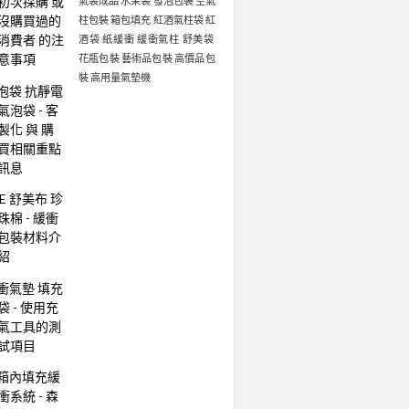
初次採購 或
氣袋成品
水果袋
發泡包裝
空氣
沒購買過的
柱包裝
箱包填充
紅酒氣柱袋
紅
消費者 的注
酒袋
紙緩衝
緩衝氣柱
舒美袋
意事項
花瓶包裝
藝術品包裝
高價品包
裝
高用量氣墊機
泡袋 抗靜電
氣泡袋 - 客
製化 與 購
買相關重點
訊息
PE 舒美布 珍
珠棉 - 緩衝
包裝材料介
紹
衝氣墊 填充
袋 - 使用充
氣工具的測
試項目
箱內填充緩
衝系統 - 森