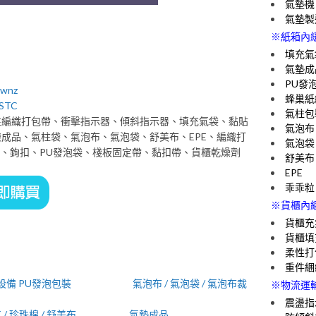
氣墊機
氣墊製
※紙箱內
填充氣
氣墊成
PU發
Gwnz
蜂巢紙
9STC
氣柱包
性編織打包帶、衝擊指示器、傾斜指示器、填充氣袋、黏貼
氣泡布
成品、氣柱袋、氣泡布、氣泡袋、舒美布、EPE、編織打
氣泡袋
、鉤扣、PU發泡袋、棧板固定帶、黏扣帶、貨櫃乾燥劑
舒美布
EPE
乖乖粒
※貨櫃內
貨櫃充
貨櫃填
柔性打
重件綑
設備 PU發泡包裝
氣泡布 / 氣泡袋 / 氣泡布裁
※物流運
震盪指
E / 珍珠棉 / 舒美布
氣墊成品