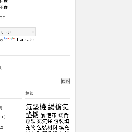
標籤
示器
TE
by
Translate
誌
標籤
氣墊機
緩衝氣
8)
墊機
氣泡布
緩衝
(10)
包裝
充氣袋
包裝填
充物
包裝材料
填充
(2)