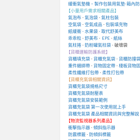
緩衝氣墊機 – 製作包裝用氣墊-箱內
【小量用戶需求相關產品】
氣泡布
-
氣泡袋
-
氣柱包裝
空氣袋
-
空氣成品
-
包裝填充物
紙緩衝 - 水果袋 - 取代舒美布
乖乖粒
-
舒美布
-
EPE
-
紙絲
氣柱捲
-
奶粉罐氣柱袋
- 破壞袋
【貨櫃運輸防護系統】
貨櫃填充袋
-
貨櫃充氣袋
-
貨櫃防撞
重件綑綁帶
-
貨物固定帶
-
棧板貨物
柔性纖維打包帶
-
柔性打包帶
【貨櫃充氣袋相關資訊】
貨櫃充氣袋規格尺寸
貨櫃充氣袋耐壓表
貨櫃充氣袋安裝範例
貨櫃充氣袋 第一次使用就上手
貨櫃充氣袋 產品相關資訊與完整解說
【物流監視器系列產品】
衝擊指示器
-
傾斜指示器
防震標籤
-
防傾斜標籤