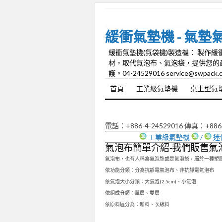
緩衝氣墊機 - 氣
緩衝氣墊機(氣袋機)製造機： 製作
材，取代氣泡布、氣泡袋，提供您的
護。04-24529016 service@swpack.
首頁
工業級氣墊機
桌上型氣
電話：+886-4-24529016 傳真：+886
工業級氣墊機
/
迷
氣泡布簡單介紹-我們販售氣
氣泡布，也有人稱為氣泡墊或是氣泡袋，屬於一種塑
依功能分類：分為抗靜電氣泡布、非抗靜電氣泡布
依氣泡大小分類：大氣泡(2.5cm)、小氣泡
依組成分類：單層、雙層
依原料區分為：新料、次級料