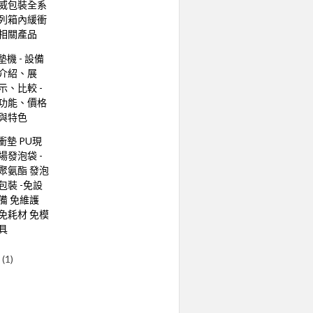
威包裝全系
列箱內緩衝
相關產品
墊機 - 設備
介紹、展
示、比較 -
功能、價格
與特色
衝墊 PU現
場發泡袋 -
聚氨酯 發泡
包裝 -免設
備 免維護
免耗材 免模
具
1
(1)