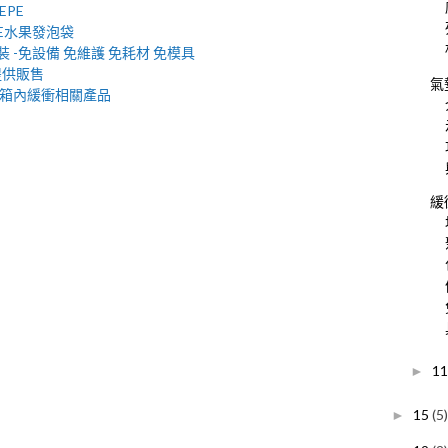
EPE
E水果發泡袋
裝 -免設備 免維護 免耗材 免模具
 提供販售
氣
列箱內緩衝相關產品
緩
1
►
15
(5)
►