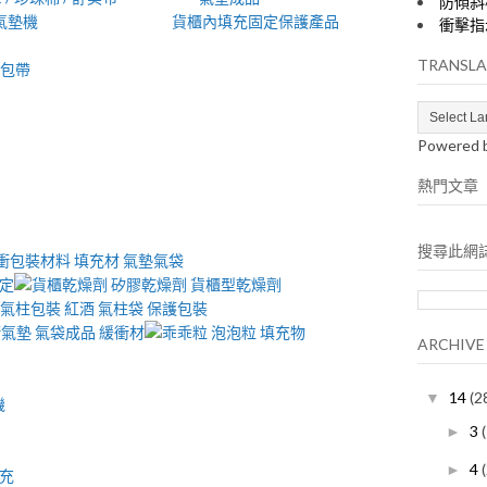
防傾斜
氣墊機
貨櫃內填充固定保護產品
衝擊指
TRANSLA
Powered 
熱門文章
搜尋此網
ARCHIVE
14
(2
▼
機
3
►
4
►
填充