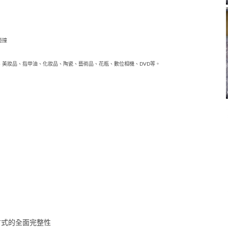
碰撞
、美妝品、指甲油、化妝品、陶瓷、藝術品、花瓶、數位相機、DVD等。
方式的全面完整性