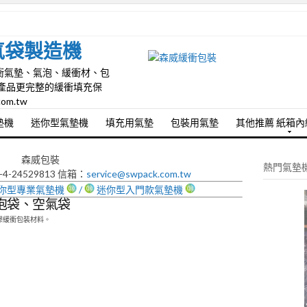
墊氣袋製造機
緩衝氣墊、氣泡、緩衝材、包
產品更完整的緩衝填充保
com.tw
墊機
迷你型氣墊機
填充用氣墊
包裝用氣墊
其他推薦 紙箱
森威包裝
熱門氣墊
-4-24529813 信箱：
service@swpack.com.tw
你型專業氣墊機
/
迷你型入門款氣墊機
泡袋、空氣袋
膠緩衝包裝材料。