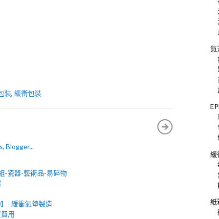
氣
包裝
,
緩衝包裝
E
緩
組-瓷器-藝術品-易碎物
紹
紙
0】- 緩衝氣墊製造
資費用