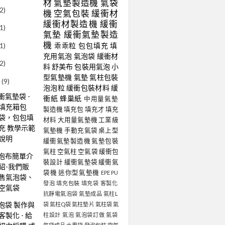
材
氣墊製造機
氣袋
(2)
機
空氣包裝
緩衝材
緩衝材製造機
緩衝
(1)
氣墊
緩衝氣墊製造
機
(1)
乖乖粒
包包填充
填
充用氣泡
氣泡袋
緩衝材
(2)
料
舒美布
包裝用氣泡
小
型氣墊機
氣墊
氣柱包裝
0
(9)
泡泡粒
緩衝包裝材料
緩
衝氣墊袋 -
衝紙
蜂巢紙
中用量氣墊
填充箱包
製造機
填充包
填充才
填充
袋，包包填
材料
大用量氣墊機
工業級
充 教學示範
氣墊機
手動充氣袋
桌上型
說明
緩衝氣墊製造機
氣墊包裝
氣柱
空氣柱
空氣袋
緩衝包
泡布簡單介
裝設計
緩衝氣墊袋
緩衝氣
紹-我們販
袋機
迷你型氣墊機
EPE
PU
售氣泡袋、
發泡
填充包裝
填充袋
客製化
空氣袋
抗靜電氣泡袋
氣墊成品
氣柱L
泡袋 製作與
袋
氣柱Q袋
氣柱墊片
氣柱袋
氣
客製化 - 給
柱設計
氣泡
氣泡袋訂做
氣袋