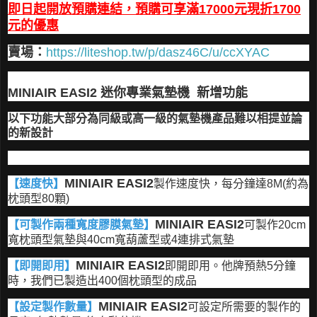
即日起開放預購連結，預購可享滿17000元現折1700
元的優惠
賣場：
https://liteshop.tw/p/dasz46C/u/ccXYAC
MINIAIR EASI2 迷你專業氣墊機 新增功能
以下功能大部分為同級或高一級的氣墊機產品難以相提並論
的新設計
MINIAIR EASI2
【速度快】
製作速度快，每分鐘達8M(約為
枕頭型80顆)
MINIAIR EASI2
【可製作兩種寬度膠膜氣墊】
可製作20cm
寬枕頭型氣墊與40cm寬葫蘆型或4連排式氣墊
MINIAIR EASI2
【即開即用】
即開即用。他牌預熱5分鐘
時，我們已製造出400個枕頭型的成品
MINIAIR EASI2
【設定製作數量】
可設定所需要的製作的