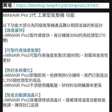
賣場：
https://liteshop.tw/p/h1y5FDHp/u/ccXYAC
MINIAIR Pro 2代 工業型氣墊機 功能
以下功能大部分為同級氣墊機產品難以相提並論的新設計
【速度最快】
※
MINIAIR Pro2
製作速度快，每分鐘達30M(約為枕頭型270
顆)
【可製作高強度氣墊】
※
MINIAIR Pro2
可製作高強度氣墊(尼龍材質)，耐壓與氣密性
更好
【熱封系統優化】
※
MINIAIR Pro2
即開即用。他牌預熱5分鐘時，我們已製造出
1,350個枕頭型的成品
※
MINIAIR Pro2
不須使用鐵氟龍，矽材料加熱輪壽命更長
【智能自動調溫晶片】
※
MINIAIR Pro2具備
環境偵測晶片，隨著環境溫度自動智能
微調，確保封口品質