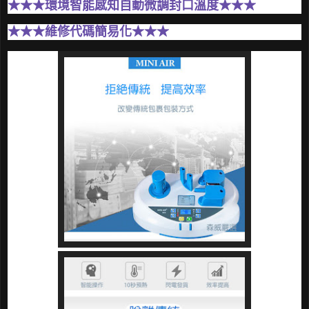
★
★
★
環境智能感知自動微調封口溫度
★
★
★
★
★
★維修代碼簡易化
★
★
★