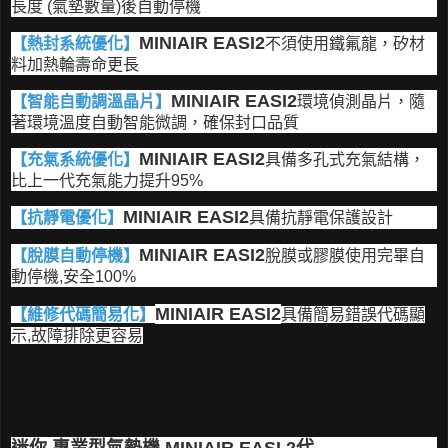
長度 (氣墊數量)後自動停機
MINIAIR EASI2
【熱封系統優化】
不須使用鐵氟龍，矽材
料加熱輪壽命更長
MINIAIR EASI2
【智能自動調溫晶片】
環境偵測晶片，隨
著環境溫度自動智能微調，確保封口品質
MINIAIR EASI2
【充氣系統優化】
具備
多孔式充氣結構，
比上一代充氣能力提升95%
MINIAIR EASI2
【抗靜電優化】
具備抗靜電保護設計
MINIAIR EASI2
【脫膜自動停機】
脫膜或膠膜使用完畢自
動停機,安全100%
MINIAIR EASI2
【維修代碼簡易化】
具備簡易錯誤代碼顯
示,故障排除更容易
迷你
專業型氣墊機 MINIAIR EASI 2代