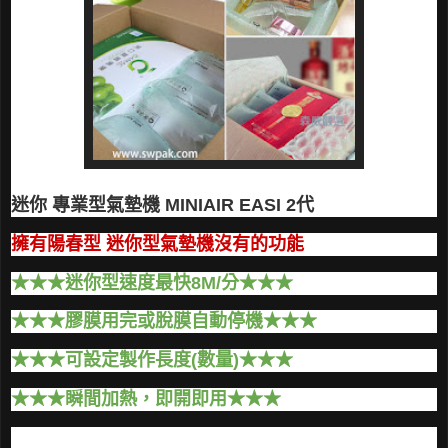
迷你
專業型氣墊機 MINIAIR EASI 2代
擁有陽春型 迷你型氣墊機沒有的功能
★
★
★迷你型速度最快8M/分
★
★
★
★
★
★膠膜用完或脫膜自動停機
★
★
★
★
★
★可設定製作長度(數量)
★
★
★
★
★
★瞬間加熱，即開即用
★
★
★